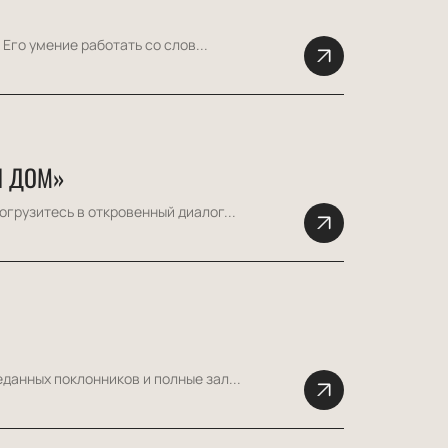
Его умение работать со слов...
Й ДОМ»
грузитесь в откровенный диалог...
данных поклонников и полные зал...