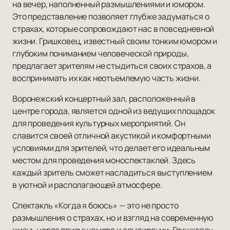
на вечер, наполненный размышлениями и юмором.
Это представление позволяет глубже задуматься о
страхах, которые сопровождают нас в повседневной
жизни. Гришковец, известный своим тонким юмором и
глубоким пониманием человеческой природы,
предлагает зрителям не стыдиться своих страхов, а
воспринимать их как неотъемлемую часть жизни.
Воронежский концертный зал, расположенный в
центре города, является одной из ведущих площадок
для проведения культурных мероприятий. Он
славится своей отличной акустикой и комфортными
условиями для зрителей, что делает его идеальным
местом для проведения моноспектаклей. Здесь
каждый зритель сможет насладиться выступлением
в уютной и располагающей атмосфере.
Спектакль «Когда я боюсь» — это не просто
размышления о страхах, но и взгляд на современную