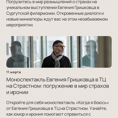
Погрузитесь в мир размышлений о страхах на
уникальном выступлении Евгения Гришковца в
Сургутской филармонии. Откровенные диалоги и
новые миниатюры ждут вас на этом незабываемом
мероприятии.
11 марта
Моноспектакль Евгения Гришковца в ТЦ
на Страстном: погружение в мир страхов
и иронии
Откройте для себя моноспектакль «Когда я боюсь»
от Евгения Гришковца в ТЦ на Страстном. Узнайте,
как юмор и ирония помогают справиться с