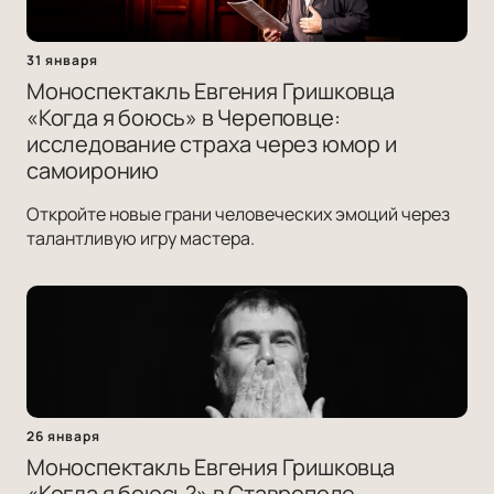
31 января
Моноспектакль Евгения Гришковца
«Когда я боюсь» в Череповце:
исследование страха через юмор и
самоиронию
Откройте новые грани человеческих эмоций через
талантливую игру мастера.
26 января
Моноспектакль Евгения Гришковца
«Когда я боюсь?» в Ставрополе