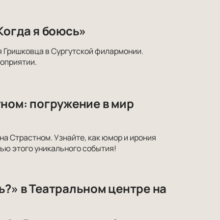
Когда я боюсь»
я Гришковца в Сургутской филармонии.
оприятии.
ном: погружение в мир
на Страстном. Узнайте, как юмор и ирония
ью этого уникального события!
ь?» в Театральном центре на