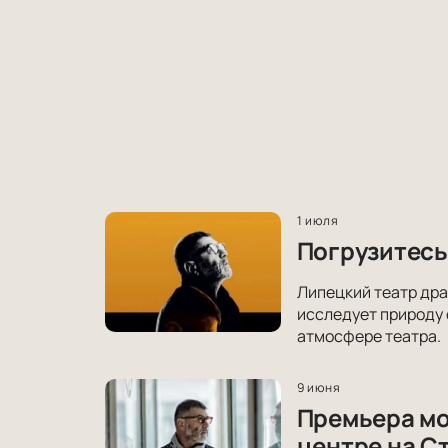
1 июля
Погрузитесь
Липецкий театр дра
исследует природу 
атмосфере театра.
9 июня
Премьера мо
центре на С