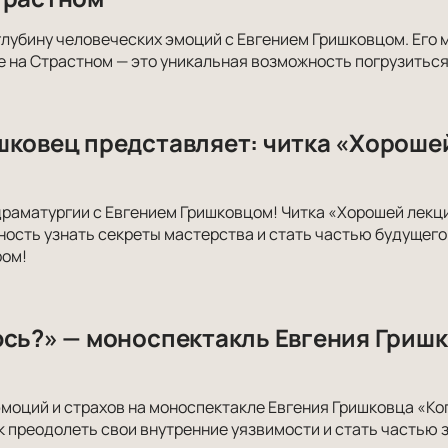
глубину человеческих эмоций с Евгением Гришковцом. Его 
 на Страстном — это уникальная возможность погрузиться 
шковец представляет: читка «Хороше
драматургии с Евгением Гришковцом! Читка «Хорошей лекц
ость узнать секреты мастерства и стать частью будущего 
ром!
юсь?» — моноспектакль Евгения Гришк
эмоций и страхов на моноспектакле Евгения Гришковца «Ко
ак преодолеть свои внутренние уязвимости и стать частью