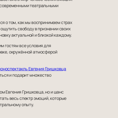
ми современными театральными
ся о том, как мы воспринимаем страх
 ощутить свободу в признании своих
овку актуальной и близкой каждому.
им гостям все условия для
овке, окружённой атмосферой
моноспектакль Евгения Гришковца
аться и подарит множество
м Евгения Гришковца, но и шанс
тать весь спектр эмоций, которые
атральному опыту.