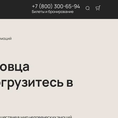
+7 (800) 300-65-94
Билеты и бронирование
эмоций
ковца
огрузитесь в
шествие в мир человеческих эмоций.