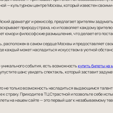
тной — культурном центре Москвы, который известен свои
йский драматург и режиссёр, предлагает зрителям задумать
раскрывает природу страха, но и позволяет каждому зрителю
ет юмор и философские размышления, что делает его постан
ль, расположен в самом сердце Москвы и предоставляет сво
где каждый может насладиться искусством в уютной обстан
го уникального события, есть возможность
купить билеты на 
 упустите шанс увидеть спектакль, который заставит задум
то не только возможность насладиться выдающимся таланто
к страху. Приходите в ТЦ Страстной и позвольте себе испы
илеты на нашем сайте — это первый шаг к незабываемому те