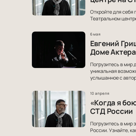
Откройте для себя 
Театральном центре
6 мая
Евгений Гри
Доме Актера
Погрузитесь в мир 
уникальная возможн
услышанное с авто
10 апреля
«Когда я бо
СТД России
Погрузитесь в мир 
России. Узнайте, к