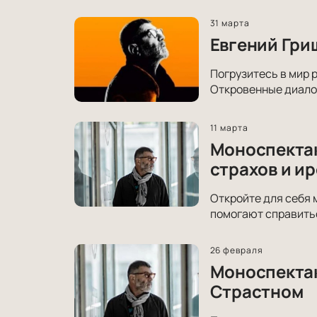
31 марта
Евгений Гри
Погрузитесь в мир 
Откровенные диало
11 марта
Моноспектак
страхов и и
Откройте для себя 
помогают справитьс
26 февраля
Моноспектак
Страстном