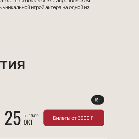
а «Когда я боюсь?» в Ставропольском
 уникальной игрой актера на одной из
тия
16+
25
вс, 19:00
Билеты от
3300
₽
ОКТ