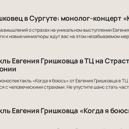
шковец в Сургуте: монолог-концерт «
размышлений о страхах на уникальном выступлении Евгени
ги и новые миниатюры ждут вас на этом незабываемом мер
ль Евгения Гришковца в ТЦ на Страст
ронии
моноспектакль «Когда я боюсь» от Евгения Гришковца в ТЦ 
я с человеческими страхами. Не упустите шанс стать част
ль Евгения Гришковца «Когда я боюс