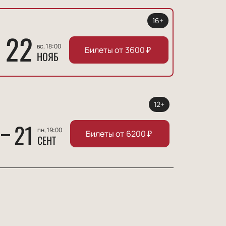
16+
22
вс, 18:00
Билеты от
3600
₽
НОЯБ
12+
21
пн, 19:00
Билеты от
6200
₽
СЕНТ