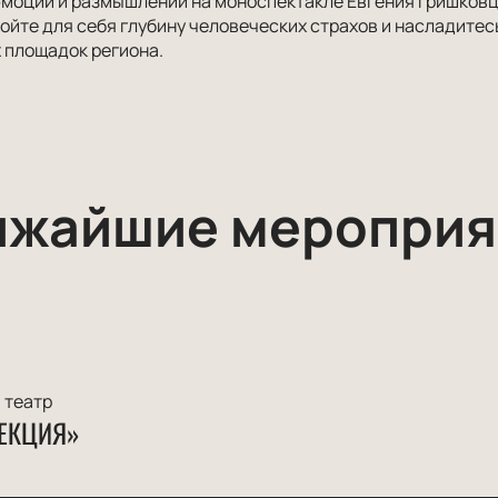
эмоций и размышлений на моноспектакле Евгения Гришковц
ойте для себя глубину человеческих страхов и насладитесь
 площадок региона.
ижайшие мероприя
 театр
ЕКЦИЯ»