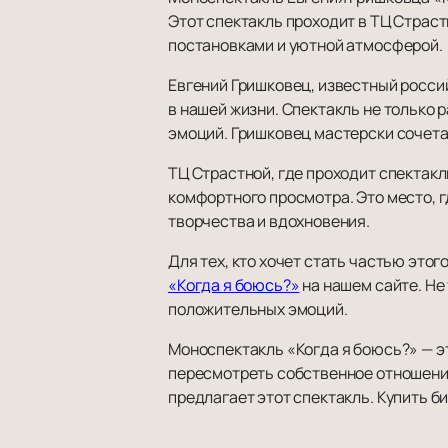
Этот спектакль проходит в ТЦ Страс
постановками и уютной атмосферой.
Евгений Гришковец, известный росси
в нашей жизни. Спектакль не только 
эмоций. Гришковец мастерски сочета
ТЦ Страстной, где проходит спектак
комфортного просмотра. Это место, 
творчества и вдохновения.
Для тех, кто хочет стать частью это
«Когда я боюсь?»
на нашем сайте. Не
положительных эмоций.
Моноспектакль «Когда я боюсь?» — э
пересмотреть собственное отношение 
предлагает этот спектакль. Купить б