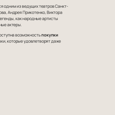
я одним из ведущих театров Санкт-
ова, Андрея Прикотенко, Виктора
легенды, как народные артисты
ные актеры.
доступна возможность
покупки
ки, которые удовлетворят даже