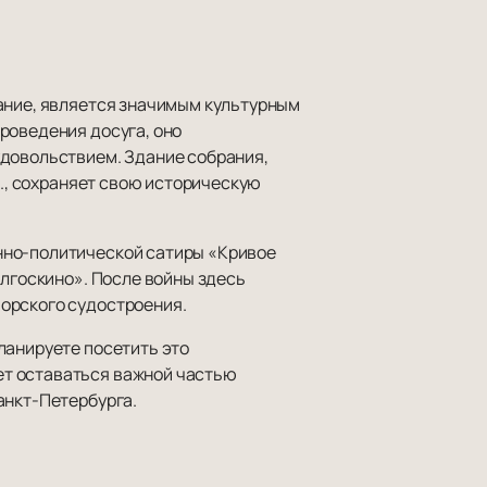
рание, является значимым культурным
роведения досуга, оно
удовольствием. Здание собрания,
В., сохраняет свою историческую
нно-политической сатиры «Кривое
елгоскино». После войны здесь
орского судостроения.
ланируете посетить это
ет оставаться важной частью
анкт-Петербурга.