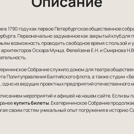
Описание
е в 1790 году как первое Петербургское общественное соб
рбурга. Первоначально задуманное как закрытый клуб для п
мьям возможность проводить свободное время с пользой и 
у архитекторов Оскара Мунца, Фелейзена Е.Н. и Смирнова Н.
ательность.
атерининское Собрание служило домом для театра обществе
ета Политуправления Балтийского флота, а также студии «Б
 одно из ведущих проектных предприятий отечественного м
списанием мероприятий и афишей на нашем сайте. Если вы п
аранее
купить билеты
. Екатерининское Собрание продолжа
агая своим гостям уникальный опыт погружения в историю С