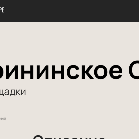
РЕ
рининское 
щадки
ние