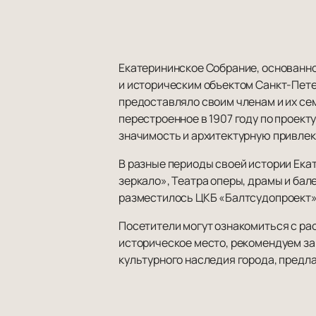
Екатерининское Собрание, основанно
и историческим объектом Санкт-Пете
предоставляло своим членам и их се
перестроенное в 1907 году по проект
значимость и архитектурную привлек
В разные периоды своей истории Ек
зеркало», Театра оперы, драмы и бал
разместилось ЦКБ «Балтсудопроект»,
Посетители могут ознакомиться с ра
историческое место, рекомендуем з
культурного наследия города, предл