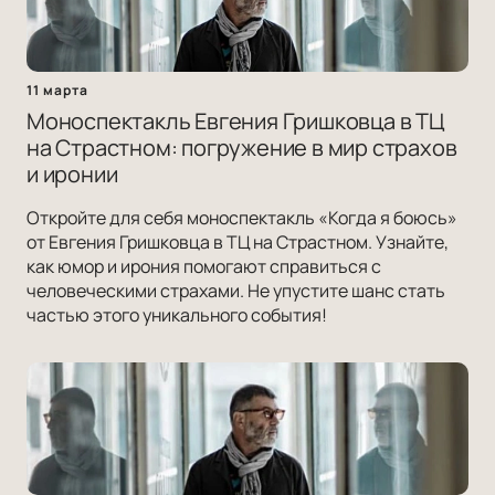
11 марта
Моноспектакль Евгения Гришковца в ТЦ
на Страстном: погружение в мир страхов
и иронии
Откройте для себя моноспектакль «Когда я боюсь»
от Евгения Гришковца в ТЦ на Страстном. Узнайте,
как юмор и ирония помогают справиться с
человеческими страхами. Не упустите шанс стать
частью этого уникального события!