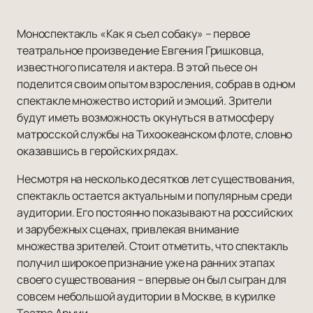
Моноспектакль «Как я съел собаку» – первое
театральное произведение Евгения Гришковца,
известного писателя и актера. В этой пьесе он
поделится своим опытом взросления, собрав в одном
спектакле множество историй и эмоций. Зрители
будут иметь возможность окунуться в атмосферу
матросской службы на Тихоокеанском флоте, словно
оказавшись в геройских рядах.
Несмотря на несколько десятков лет существования,
спектакль остается актуальным и популярным среди
аудитории. Его постоянно показывают на российских
и зарубежных сценах, привлекая внимание
множества зрителей. Стоит отметить, что спектакль
получил широкое признание уже на ранних этапах
своего существования – впервые он был сыгран для
совсем небольшой аудитории в Москве, в курилке