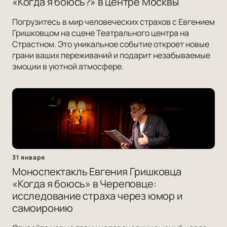
«Когда я боюсь?» в центре Москвы
Погрузитесь в мир человеческих страхов с Евгением
Гришковцом на сцене Театрального центра на
Страстном. Это уникальное событие откроет новые
грани ваших переживаний и подарит незабываемые
эмоции в уютной атмосфере.
31 января
Моноспектакль Евгения Гришковца
«Когда я боюсь» в Череповце:
исследование страха через юмор и
самоиронию