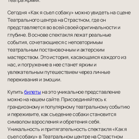
Театра Армии.
Сегодня «Как я съел собаку» можно увидеть на сцене
Театрального центра на Страстном, где он
представляется во всей своей оригинальности и
глубине. В основе спектакля лежат реальные
события, сочетающиеся с неповторимым
театральным постановочным и актерским
мастерством. Это история, касающаяся каждого из
нас, и погружение в нее станет ярким и
увлекательным путешествием через личные
переживания и эмоции.
Купить
билеты
на это уникальное представление
можно на нашем сайте. Присоединяйтесь к
грандиозному и популярному театральному событию
и переживите, как съедение собаки становится
символом взросления и обретения себя.
Уникальность и притягательность спектакля «Как я
съел собаку» в Театральном центре на Страстном