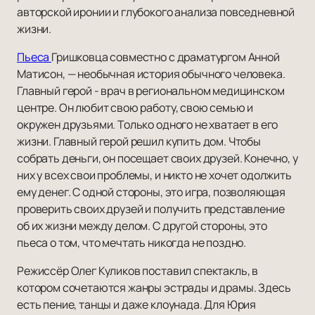
авторской иронии и глубокого анализа повседневной
жизни.
Пьеса
Гришковца совместно с драматургом Анной
Матисон, — необычная история обычного человека.
Главный герой - врач в региональном медицинском
центре. Он любит свою работу, свою семью и
окружен друзьями. Только одного не хватает в его
жизни. Главный герой решил купить дом. Чтобы
собрать деньги, он посещает своих друзей. Конечно, у
них у всех свои проблемы, и никто не хочет одолжить
ему денег. С одной стороны, это игра, позволяющая
проверить своих друзей и получить представление
об их жизни между делом. С другой стороны, это
пьеса о том, что мечтать никогда не поздно.
Режиссёр Олег Куликов поставил спектакль, в
котором сочетаются жанры эстрады и драмы. Здесь
есть пение, танцы и даже клоунада. Для Юрия