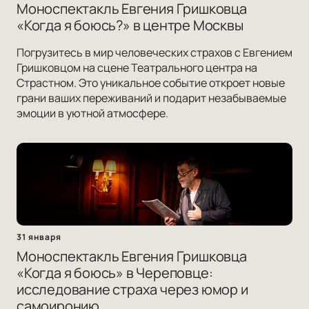
Моноспектакль Евгения Гришковца
«Когда я боюсь?» в центре Москвы
Погрузитесь в мир человеческих страхов с Евгением
Гришковцом на сцене Театрального центра на
Страстном. Это уникальное событие откроет новые
грани ваших переживаний и подарит незабываемые
эмоции в уютной атмосфере.
31 января
Моноспектакль Евгения Гришковца
«Когда я боюсь» в Череповце:
исследование страха через юмор и
самоиронию