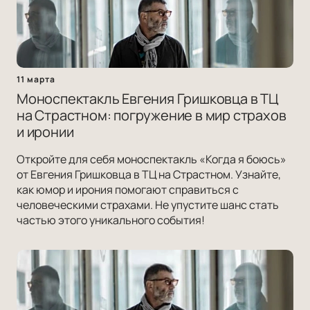
11 марта
Моноспектакль Евгения Гришковца в ТЦ
на Страстном: погружение в мир страхов
и иронии
Откройте для себя моноспектакль «Когда я боюсь»
от Евгения Гришковца в ТЦ на Страстном. Узнайте,
как юмор и ирония помогают справиться с
человеческими страхами. Не упустите шанс стать
частью этого уникального события!