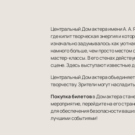
Центральный Дом актера имени А. А. 
где кипит творческая энергия и кото
изначально задумывалось как уютная
намного больше, чем просто местом 
мастер-классы. В его стенах действ
сцене. Здесь выступают известные д
Центральный Дом актера объединяет 
творчеству. Зрители могут насладит
Покупка билетов
в Дом актера стан
мероприятие, перейдите на его стра
для обеспечения безопасности ваших
лучшими событиями!