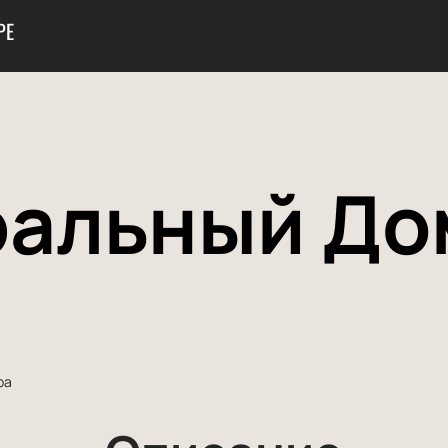
РЕ
альный До
ра