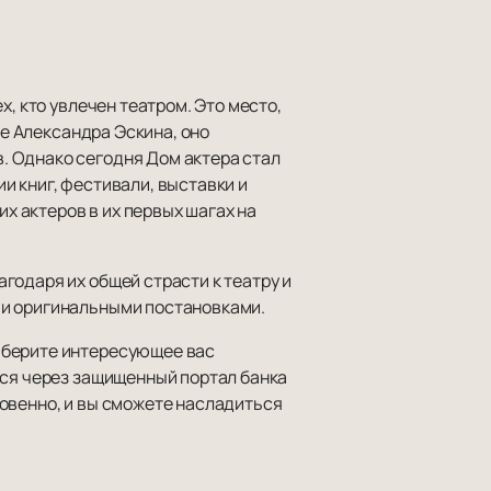
, кто увлечен театром. Это место,
ве Александра Эскина, оно
. Однако сегодня Дом актера стал
и книг, фестивали, выставки и
 актеров в их первых шагах на
годаря их общей страсти к театру и
 и оригинальными постановками.
ыберите интересующее вас
тся через защищенный портал банка
овенно, и вы сможете насладиться