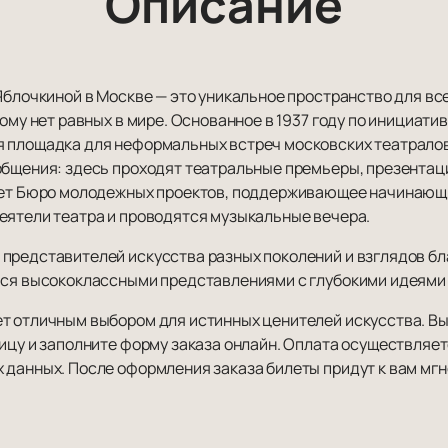
Описание
Яблочкиной в Москве — это уникальное пространство для всех
рому нет равных в мире. Основанное в 1937 году по инициати
 площадка для неформальных встреч московских театралов
общения: здесь проходят театральные премьеры, презентаци
ует Бюро молодежных проектов, поддерживающее начинающих
еятели театра и проводятся музыкальные вечера.
представителей искусства разных поколений и взглядов бла
ься высококлассными представлениями с глубокими идеями
ет отличным выбором для истинных ценителей искусства. В
ницу и заполните форму заказа онлайн. Оплата осуществляе
 данных. После оформления заказа билеты придут к вам мгн