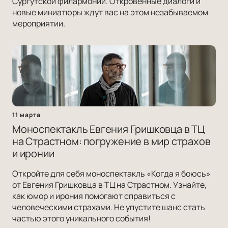
Сургутской филармонии. Откровенные диалоги и
новые миниатюры ждут вас на этом незабываемом
мероприятии.
11 марта
Моноспектакль Евгения Гришковца в ТЦ
на Страстном: погружение в мир страхов
и иронии
Откройте для себя моноспектакль «Когда я боюсь»
от Евгения Гришковца в ТЦ на Страстном. Узнайте,
как юмор и ирония помогают справиться с
человеческими страхами. Не упустите шанс стать
частью этого уникального события!