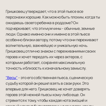
Гришковец утверждает, что в этой пьесе все
персонажи хорошие. Как можно быть плохим, когда ты
ожидаешь своего ребенка в роддоме? Он
подчеркивает, что эти мужчины - обычные, земные
люди. Однако именно они и именно в этой пьесе
особенно близки автору, потому что они переживают
волнительную, важнейшую и уникальную ночь.
Гришковец отлично знаком с переживаниями своих
героев и хочет передать их через актеров, с
которыми работает, сохраняя максимальную
точность и близость к изначальному замыслу.
"Весы"
- это его собственная пьеса, сценическую
судьбу которой он решил взять в свои руки. Это
впервые для него. Гришковец не хочет доверять
героев этой нежной пьесы кому-либо еще. Он
стремится к тому, чтобы каждая нота эмоций и