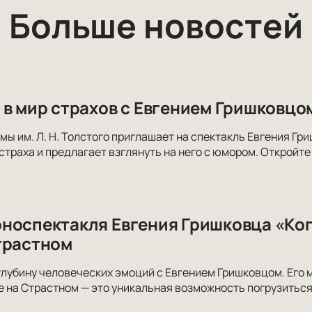
Больше новостей
 в мир страхов с Евгением Гришковцо
мы им. Л. Н. Толстого приглашает на спектакль Евгения Гр
страха и предлагает взглянуть на него с юмором. Откройте
носпектакля Евгения Гришковца «Ког
трастном
глубину человеческих эмоций с Евгением Гришковцом. Его 
 на Страстном — это уникальная возможность погрузиться 