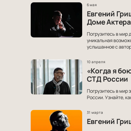
6 мая
Евгений Гри
Доме Актера
Погрузитесь в мир 
уникальная возможн
услышанное с авто
10 апреля
«Когда я бо
СТД России
Погрузитесь в мир 
России. Узнайте, к
31 марта
Евгений Гри