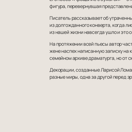
фигура, перевернувшая представлени
Писатель рассказывает об утраченны
из долгожданного конверта, когда л
из нашей жизни навсегда ушло и это 
На протяжении всей пьесы автор час
жене наспех написанную записку на к
семейном архиве драматурга, но от с
Декорации, созданные Ларисой Ломак
разные миры, одна за другой перед з