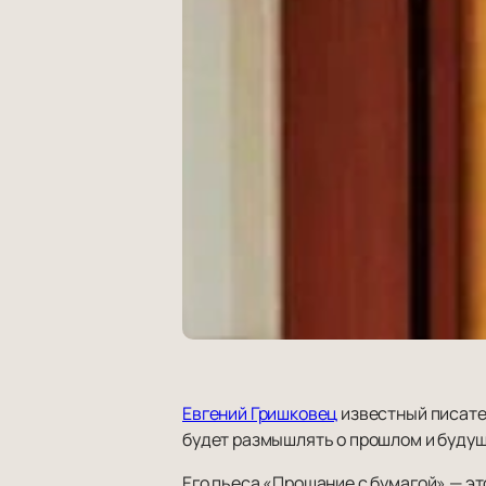
Евгений Гришковец
известный писате
будет размышлять о прошлом и буду
Его пьеса «Прощание с бумагой» — эт