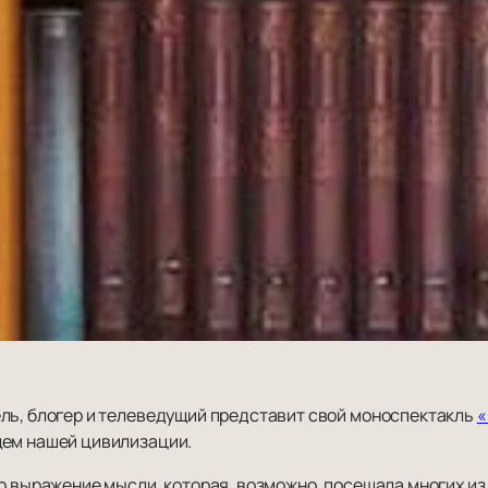
ль, блогер и телеведущий представит свой моноспектакль
«
щем нашей цивилизации.
о выражение мысли, которая, возможно, посещала многих из 