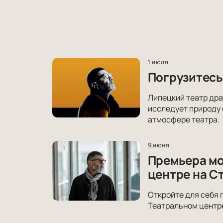
1 июля
Погрузитесь
Липецкий театр дра
исследует природу 
атмосфере театра.
9 июня
Премьера мо
центре на С
Откройте для себя 
Театральном центре