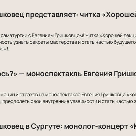
шковец представляет: читка «Хороше
драматургии с Евгением Гришковцом! Читка «Хорошей лекц
ость узнать секреты мастерства и стать частью будущего 
ром!
юсь?» — моноспектакль Евгения Гришк
эмоций и страхов на моноспектакле Евгения Гришковца «Ко
ак преодолеть свои внутренние уязвимости и стать частью
шковец в Сургуте: монолог-концерт «