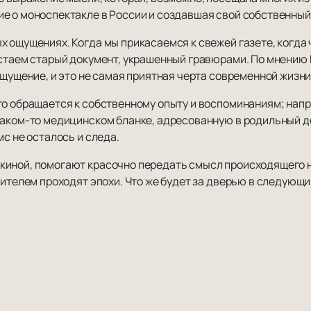
е о моноспектакле в России и создавшая свой собственный
х ощущениях. Когда мы прикасаемся к свежей газете, когда
истаем старый документ, украшенный гравюрами. По мнению 
ощущение, и это не самая приятная черта современной жизни
то обращается к собственному опыту и воспоминаниям; нап
аком-то медицинском бланке, адресованную в родильный дом
мс не осталось и следа.
иной, помогают красочно передать смысл происходящего н
рителем проходят эпохи. Что же будет за дверью в следующи