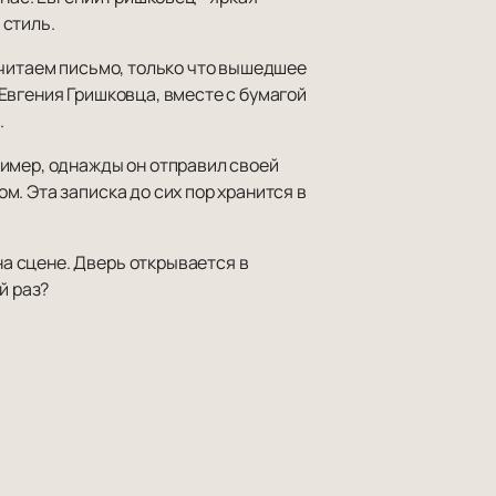
 стиль.
 читаем письмо, только что вышедшее
Евгения Гришковца, вместе с бумагой
.
ример, однажды он отправил своей
. Эта записка до сих пор хранится в
а сцене. Дверь открывается в
й раз?