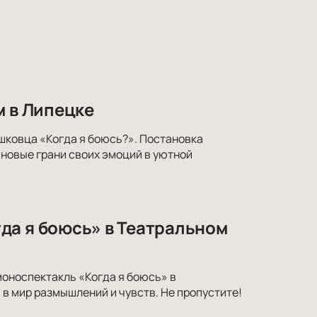
м в Липецке
ишковца «Когда я боюсь?». Постановка
 новые грани своих эмоций в уютной
да я боюсь» в Театральном
моноспектакль «Когда я боюсь» в
в мир размышлений и чувств. Не пропустите!