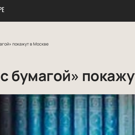
РЕ
агой» покажут в Москве
с бумагой» покажу