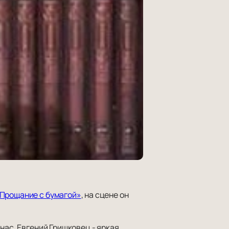
Прощание с бумагой»
, на сцене он
нас. Евгений Гришковец - яркая