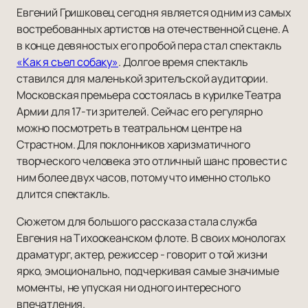
Евгений Гришковец сегодня является одним из самых
востребованных артистов на отечественной сцене. А
в конце девяностых его пробой пера стал спектакль
«Как я съел собаку»
. Долгое время спектакль
ставился для маленькой зрительской аудитории.
Московская премьера состоялась в курилке Театра
Армии для 17-ти зрителей. Сейчас его регулярно
можно посмотреть в театральном центре на
Страстном. Для поклонников харизматичного
творческого человека это отличный шанс провести с
ним более двух часов, потому что именно столько
длится спектакль.
Сюжетом для большого рассказа стала служба
Евгения на Тихоокеанском флоте. В своих монологах
драматург, актер, режиссер - говорит о той жизни
ярко, эмоционально, подчеркивая самые значимые
моменты, не упуская ни одного интересного
впечатления.