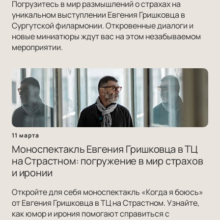
Погрузитесь в мир размышлений о страхах на
уникальном выступлении Евгения Гришковца в
Сургутской филармонии. Откровенные диалоги и
новые миниатюры ждут вас на этом незабываемом
мероприятии.
11 марта
Моноспектакль Евгения Гришковца в ТЦ
на Страстном: погружение в мир страхов
и иронии
Откройте для себя моноспектакль «Когда я боюсь»
от Евгения Гришковца в ТЦ на Страстном. Узнайте,
как юмор и ирония помогают справиться с