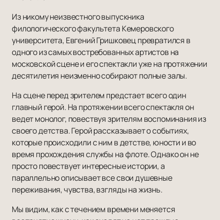
Из никому неизвестного выпускника
филологического факультета Кемеровского
университета, Евгений Гришковец превратился в
одного из самых востребованных артистов на
московской сцене и его спектакли уже на протяжении
десятилетия неизменно собирают полные залы.
На сцене перед зрителем предстает всего один
главный герой. На протяжении всего спектакля он
ведет монолог, повествуя зрителям воспоминания из
своего детства. Герой рассказывает о событиях,
которые происходили с ним в детстве, юности и во
время прохождения службы на флоте. Однако он не
просто повествует интересные истории, а
параллельно описывает все свои душевные
переживания, чувства, взгляды на жизнь.
Мы видим, как с течением времени меняется