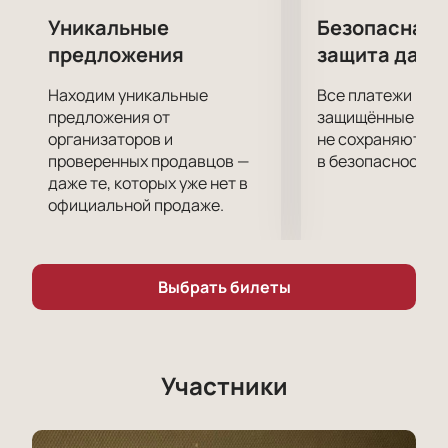
послевкусие и желание насладиться увиденным
Уникальные
Безопасная 
вновь.
предложения
защита данн
«Как я съел собаку» получил восторженные отзывы
критиков. Поспешите и вы составить собственное
Находим уникальные
Все платежи про
мнение о нем и провести приятный интересный
предложения от
защищённые шлю
вечер в компании его героя.
организаторов и
не сохраняются 
проверенных продавцов —
в безопасности.
даже те, которых уже нет в
официальной продаже.
Выбрать билеты
Участники