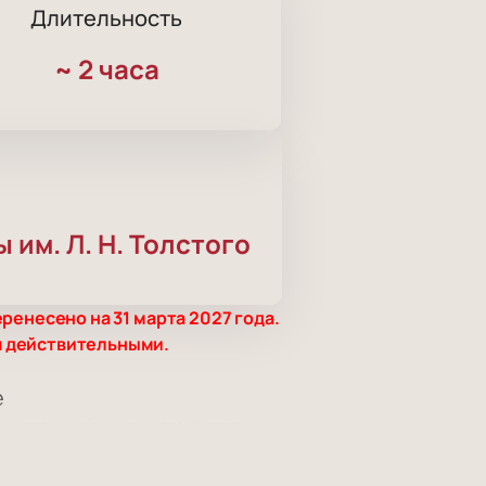
Длительность
~
2 часа
им. Л. Н. Толстого
ренесено на 31 марта 2027 года.
я действительными.
е
енного академического театра
ановка артиста, лауреата премий и
о театра.