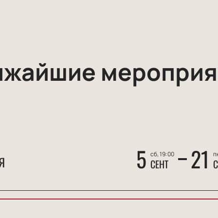
ижайшие мероприя
5
21
сб, 19:00
п
Я
СЕНТ
С