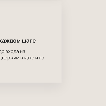
 показов.
ожностью заказа отдельных зон
каждом шаге
ерез сайт или по телефону и
до входа на
держим в чате и по