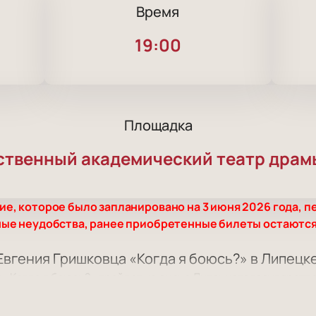
Время
19:00
Площадка
твенный академический театр драмы 
, которое было запланировано на 3 июня 2026 года, пе
ные неудобства, ранее приобретенные билеты остаютс
Евгения Гришковца «Когда я боюсь?» в Липецк
 «Когда я боюсь?» пройдет на сцене Липецкого государств
у: Липецк, пл. Театральная, 2. В афише появилась новая пост
Представление подойдет любителям классики и современног