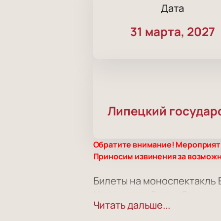
Дата
31 марта, 2027
Липецкий государс
Обратите внимание! Мероприятие
Приносим извинения за возмож
Билеты на моноспектакль 
Моноспектакль Евгения Гришковца
Читать дальше...
драмы им. Л. Н. Толстого по адрес
автора известных произведений. 