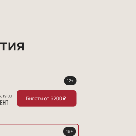
тия
12+
н, 19:00
Билеты от
6200
₽
ЕНТ
16+