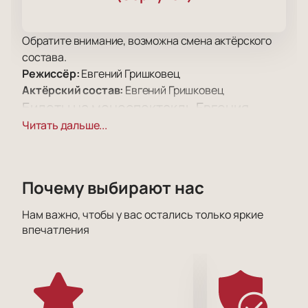
Обратите внимание, возможна смена актёрского
состава.
Режиссёр:
Евгений Гришковец
Актёрский состав:
Евгений Гришковец
Билеты на моноспектакль Евгения
Гришковца «Когда я боюсь?» в
Читать дальше...
Серпухове
Моноспектакль Евгения Гришковца «Когда я
боюсь?» пройдет в Дворце культуры «Россия» по
Почему выбирают нас
адресу: ул. Советская, 90, Серпухов, Московская
область, 142203. На афише — современный
Нам важно, чтобы у вас остались только яркие
впечатления
драматический проект артиста, лауреата премий и
руководителя творческих проектов.
Сюжет
Постановка раскрывает тему страхов, которые
испытывает каждый человек. Евгений Гришковец