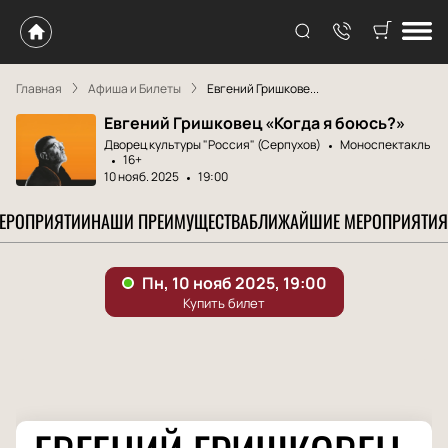
Главная
Афиша и Билеты
Евгений Гришкове...
Евгений Гришковец «Когда я боюсь?»
Дворец культуры "Россия" (Серпухов)
Моноспектакль
16+
10 нояб. 2025
19:00
МЕРОПРИЯТИИ
НАШИ ПРЕИМУЩЕСТВА
БЛИЖАЙШИЕ МЕРОПРИЯТИЯ