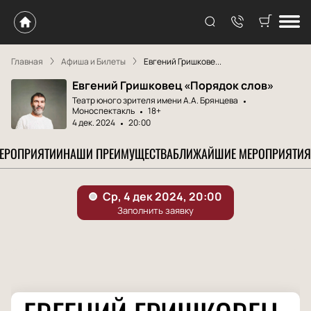
Главная
Афиша и Билеты
Евгений Гришкове...
Евгений Гришковец «Порядок слов»
Театр юного зрителя имени А.А. Брянцева
Моноспектакль
18+
4 дек. 2024
20:00
МЕРОПРИЯТИИ
НАШИ ПРЕИМУЩЕСТВА
БЛИЖАЙШИЕ МЕРОПРИЯТИЯ