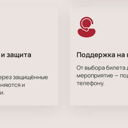
 и защита
Поддержка на 
От выбора билета 
мероприятие — под
через защищённые
телефону.
аняются и
и.