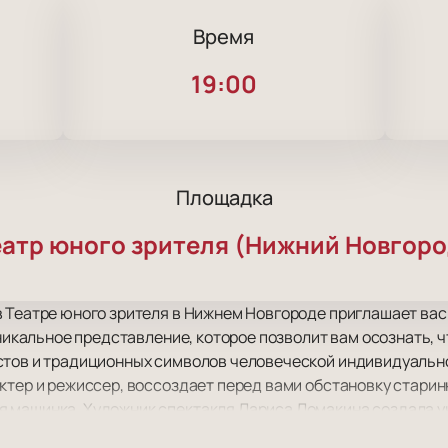
Время
19:00
Площадка
еатр юного зрителя (Нижний Новгоро
в Театре юного зрителя в Нижнем Новгороде приглашает ва
уникальное представление, которое позволит вам осознать, 
стов и традиционных символов человеческой индивидуальн
ктер и режиссер, воссоздает перед вами обстановку старин
 машинка. Художник спектакля Лариса Ломакина создала у
ощу, книжный шкаф или коридор с кучей бумаги.