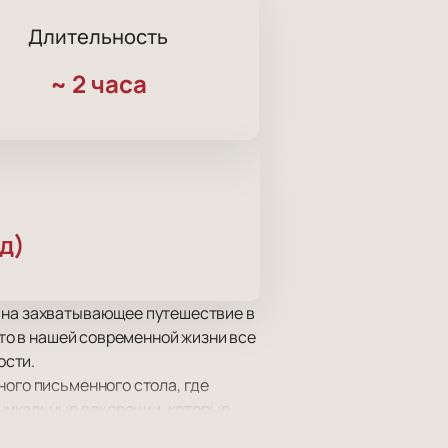
Длительность
~
2 часа
д)
с на захватывающее путешествие в
что в нашей современной жизни все
ости.
ного письменного стола, где
никальные декорации, которые