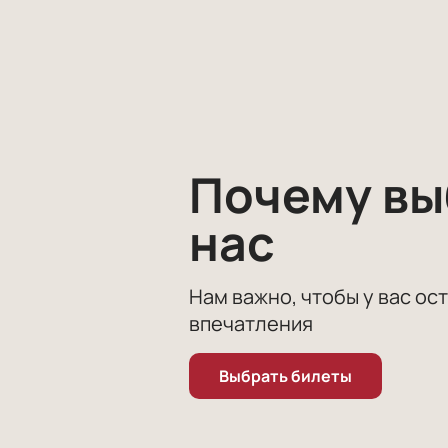
Главная привлекательность спекта
способен передать грусть, нежнос
Приобрести билеты на спектакл
сайте. Мы гарантируем удобство и
прощания с бумагой и приобрести 
Почему в
нас
Нам важно, чтобы у вас ос
впечатления
Выбрать билеты