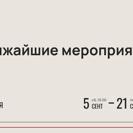
ижайшие мероприя
5
21
сб, 19:00
п
Я
СЕНТ
С