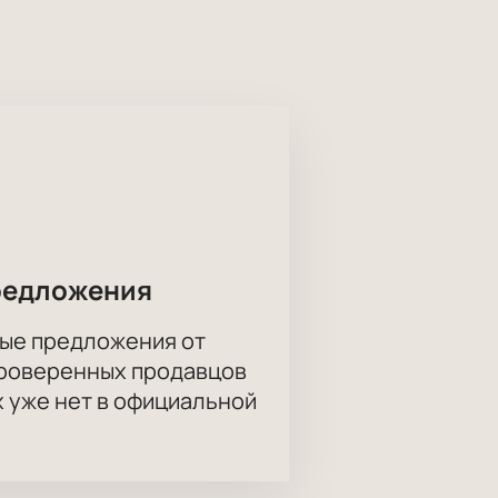
интонации самого Гришковца. Он
я в общей судьбе современников.
нем Новгороде
можно на нашем
кунуться в уникальную атмосферу
редложения
ые предложения от
проверенных продавцов
х уже нет в официальной