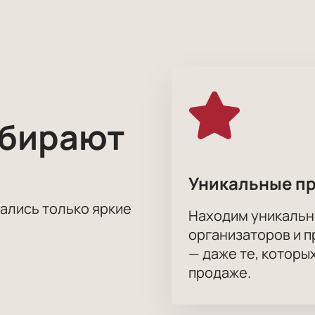
кля заключается не только в визуальных эффектах, но и в 
ть и детскую наивность, чтобы зрители смогли увидеть себ
ь «Прощание с бумагой» в Театре юного зрителя в Ниж
 безопасность покупки билетов. Не упустите возможность о
билеты уже сейчас!
ыбирают
Уникальные п
тались только яркие
Находим уникальн
организаторов и 
— даже те, которы
продаже.