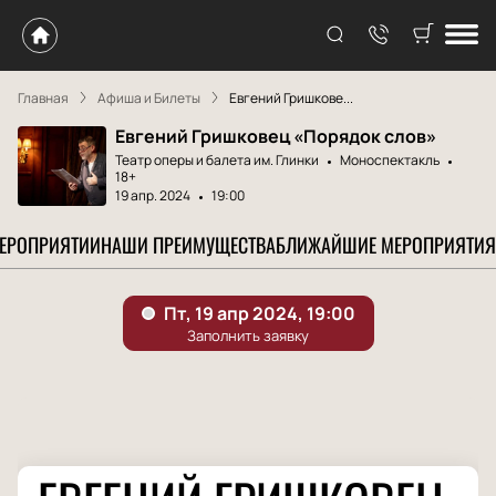
Главная
Афиша и Билеты
Евгений Гришкове...
Евгений Гришковец «Порядок слов»
Театр оперы и балета им. Глинки
Моноспектакль
18+
19 апр. 2024
19:00
МЕРОПРИЯТИИ
НАШИ ПРЕИМУЩЕСТВА
БЛИЖАЙШИЕ МЕРОПРИЯТИЯ