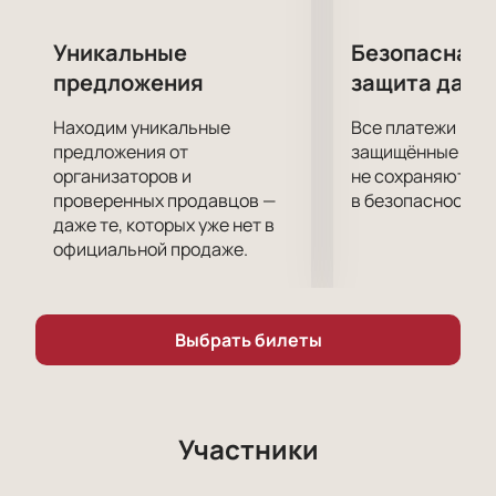
Купить билеты на монолог-концерт Евгения
Гришковца «Порядок слов»
в Театре оперы и
Уникальные
Безопасная 
балета им. Глинки можно на нашем сайте. Мы
предложения
защита данн
гарантируем удобство и безопасность покупки
билетов. Не упустите возможность насладиться
Находим уникальные
Все платежи про
этим уникальным произведением и окунуться в мир
предложения от
защищённые шлю
слов и их порядка. Купить билеты сейчас!
организаторов и
не сохраняются 
проверенных продавцов —
в безопасности.
даже те, которых уже нет в
официальной продаже.
Выбрать билеты
Участники