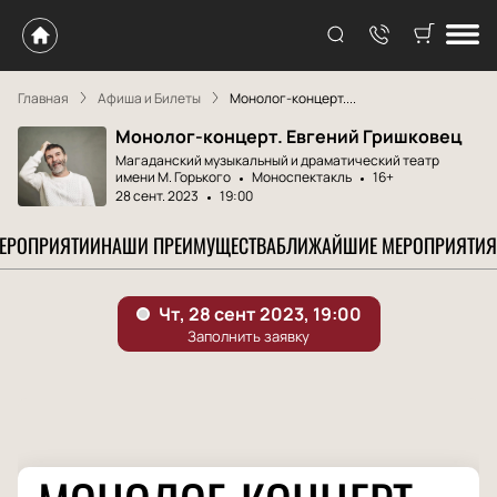
Главная
Афиша и Билеты
Монолог-концерт....
Монолог-концерт. Евгений Гришковец
Магаданский музыкальный и драматический театр
имени M. Горького
Моноспектакль
16+
28 сент. 2023
19:00
МЕРОПРИЯТИИ
НАШИ ПРЕИМУЩЕСТВА
БЛИЖАЙШИЕ МЕРОПРИЯТИЯ