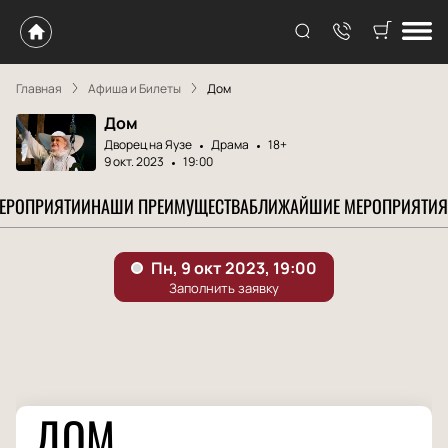
Главная
Афиша и Билеты
Дом
Дом
Дворец на Яузе
Драма
18+
9 окт. 2023
19:00
МЕРОПРИЯТИИ
НАШИ ПРЕИМУЩЕСТВА
БЛИЖАЙШИЕ МЕРОПРИЯТИЯ
ДОМ