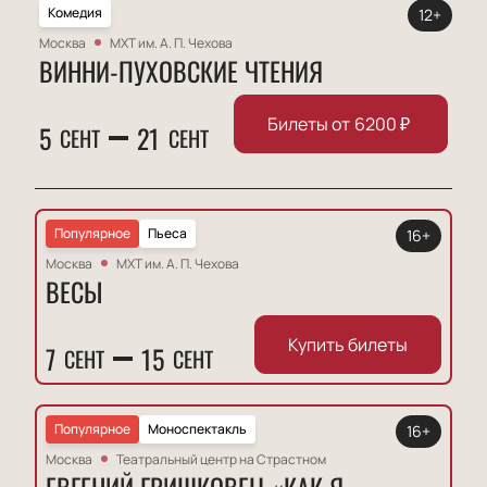
Комедия
12+
Москва
МХТ им. А. П. Чехова
ВИННИ-ПУХОВСКИЕ ЧТЕНИЯ
Билеты от
6200
₽
5
21
СЕНТ
СЕНТ
Популярное
Пьеса
16+
Москва
МХТ им. А. П. Чехова
ВЕСЫ
Купить билеты
7
15
СЕНТ
СЕНТ
Популярное
Моноспектакль
16+
Москва
Театральный центр на Страстном