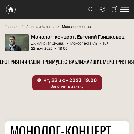
Главная
Афиша и Билеты
Монолог-концерт....
Монолог-концерт. Евгений Гришковец
ДК «Мир» (г. Дубна)
Моноспектакль
16+
22 июн. 2023
19:00
МЕРОПРИЯТИИ
НАШИ ПРЕИМУЩЕСТВА
БЛИЖАЙШИЕ МЕРОПРИЯТИЯ
МОНОЛОГ-КОНЦЕРТ.