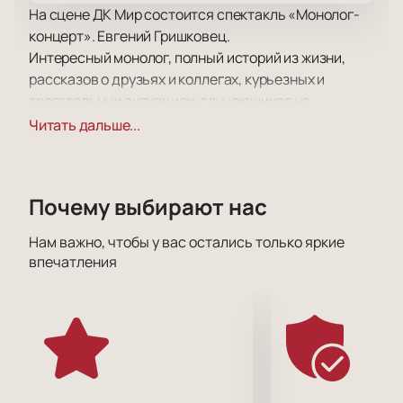
На сцене ДК Мир состоится спектакль «Монолог-
концерт». Евгений Гришковец.
Интересный монолог, полный историй из жизни,
рассказов о друзьях и коллегах, курьезных и
трогательных ситуациях, случающихся на
театральной сцене и вне ее, так ловко и мастерски
Читать дальше...
выстроен и сыгран, что порой трудно понять, где
правда, а где вымысел.
Проза, стихи, прекрасное музыкальное
Почему выбирают нас
сопровождение помогут вам ближе узнать
любимого артиста и получить максимум
Нам важно, чтобы у вас остались только яркие
удовольствия от его актерского таланта,
впечатления
раскрывая для себя его новые грани.