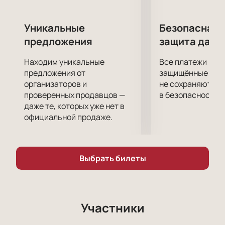
усилий к тому, чтобы этот спектакль без
преувеличения можно было назвать образцом
Уникальные
Безопасная 
высочайшего уровня художественного
предложения
защита данн
оформления.
Приятного просмотра!
Находим уникальные
Все платежи про
предложения от
защищённые шлю
организаторов и
не сохраняются 
проверенных продавцов —
в безопасности.
даже те, которых уже нет в
официальной продаже.
Выбрать билеты
Участники