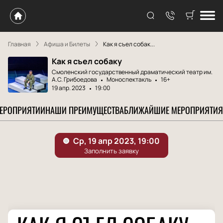
Главная
Афиша и Билеты
Как я съел собак...
Как я съел собаку
Смоленский государственный драматический театр им.
А.С. Грибоедова
Моноспектакль
16+
19 апр. 2023
19:00
МЕРОПРИЯТИИ
НАШИ ПРЕИМУЩЕСТВА
БЛИЖАЙШИЕ МЕРОПРИЯТИЯ