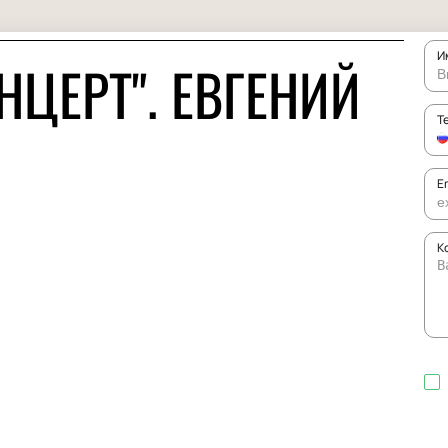
И
ЦЕРТ". ЕВГЕНИЙ
Т
E
К