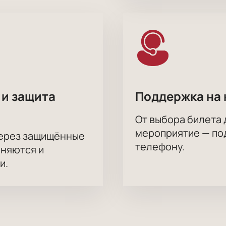
 и защита
Поддержка на 
От выбора билета 
мероприятие — под
через защищённые
телефону.
аняются и
и.