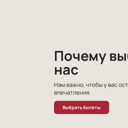
уникальный проект, в рамках кото
литературные произведения, котор
год и готов быть представлен шир
Купить билеты на монолог-концерт
уже на вашей электронной почте. 
если у вас возникнут какие бы то
Почему в
нас
Нам важно, чтобы у вас ос
впечатления
Выбрать билеты