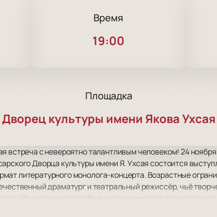
Время
19:00
Площадка
Дворец культуры имени Якова Ухсая
я встреча с невероятно талантливым человеком! 24 ноября 2
арского Дворца культуры имени Я. Ухсая состоится выступ
мат литературного монолога-концерта. Возрастные ограниче
ечественный драматург и театральный режиссёр, чьё творч
ства. На счету писателя большое количество произведений 
тве постановщика, и в качестве актёра. На этот раз Евгений