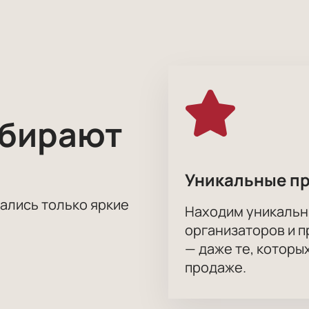
рого он попытается на важные для человечества вопросы, 
ые прятал в стол. По словам самого Гришковца, материал 
окой публике на обозрение.
 Евгения Гришковца в Чебоксарах можно на нашем сайте. Вс
Необходимо лишь выбрать понравившиеся места и кликнуть по
 ни было вопросы, мы поможем вам. Билеты можно при необхо
ыбирают
Уникальные п
тались только яркие
Находим уникальн
организаторов и 
— даже те, которы
продаже.