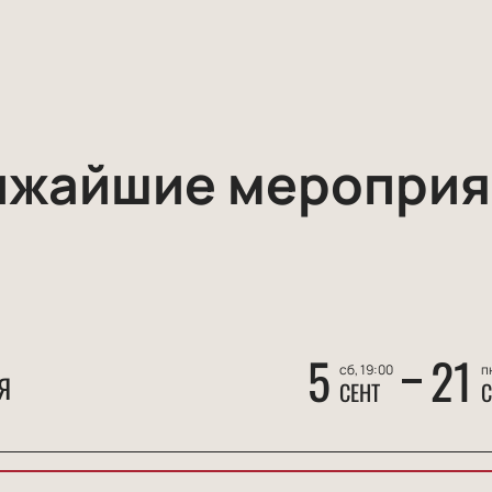
ижайшие мероприя
5
21
сб, 19:00
п
Я
СЕНТ
С