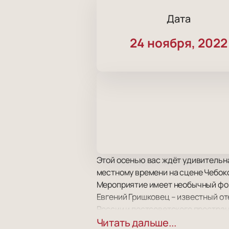
Дата
24 ноября, 2022
Этой осенью вас ждёт удивительна
местному времени на сцене Чебокс
Мероприятие имеет необычный фор
Евгений Гришковец – известный от
России и постсоветского простран
лично принимает участие и в качес
Читать дальше...