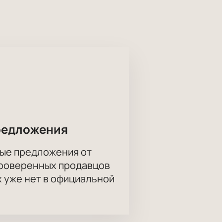
зачитывая совершенно новые
тщательно подготавливался не один
его пять минут и подлинные билеты
 кнопке «оплатить». В случае,
димости обменять или вернуть!
редложения
ые предложения от
проверенных продавцов
х уже нет в официальной