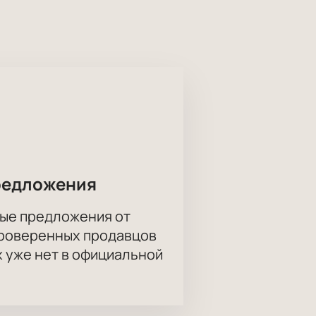
начению в передаче эмоций и
пользования может кардинально
док в головах и душах требует
ышления и актуальные темы. Его
изни.
Купить билеты на монолог-
устить возможность посетить это
редложения
ые предложения от
проверенных продавцов
х уже нет в официальной