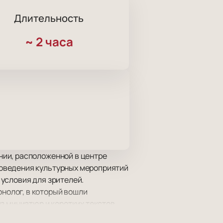
Длительность
~
2 часа
нии, расположенной в центре
оведения культурных мероприятий
 условия для зрителей.
нолог, в который вошли
з миниатюр и коротких текстов
 программы свежие и современные,