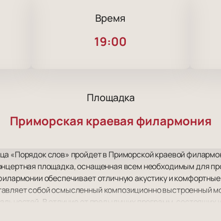
Время
4
19:00
Площадка
Приморская краевая филармония
ца «Порядок слов» пройдет в Приморской краевой филармо
онцертная площадка, оснащенная всем необходимым для пр
 филармонии обеспечивает отличную акустику и комфортные
авляет собой осмысленный композиционно выстроенный мо
альностей. В отличие от предыдущих программ, состоящих и
я результатом концентрированной работы автора. Все части