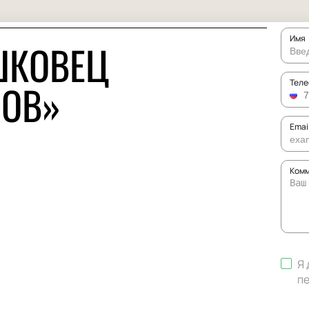
Имя
ШКОВЕЦ
ЛОВ»
Тел
Emai
Комм
Я 
п