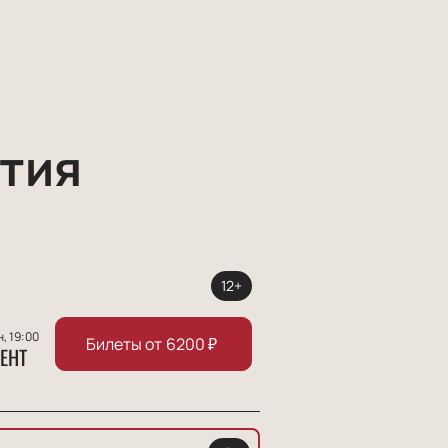
тия
12+
н, 19:00
Билеты от
6200
₽
ЕНТ