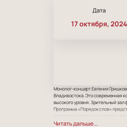
Дата
17 октября, 202
Монолог-концерт Евгения Гришков
Владивостока. Это современная к
высокого уровня. Зрительный зал
Программа «Порядок слов» предст
произведения разных жанров и тон
разных лет, этот концерт являетс
Читать дальше...