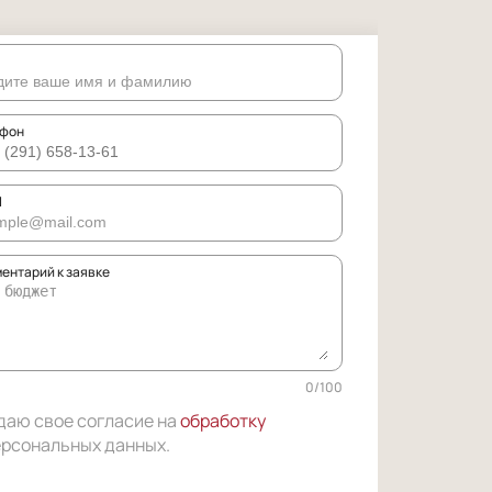
ефон
l
ентарий к заявке
0
/
100
даю свое согласие на
обработку
ерсональных данных
.