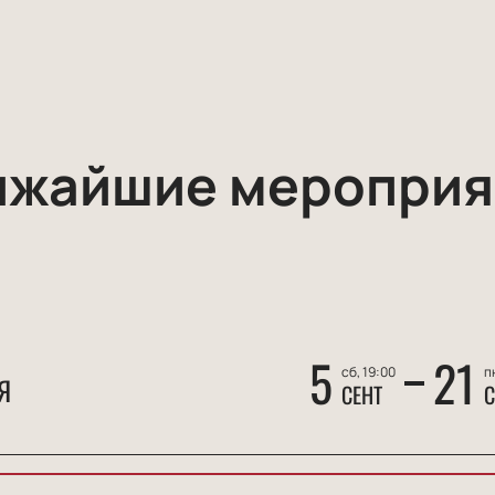
ижайшие мероприя
5
21
сб, 19:00
п
Я
СЕНТ
С