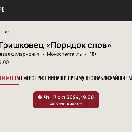
РЕ
ове...
 Гришковец «Порядок слов»
аевая филармония
Моноспектакль
18+
9:00
 И МЕСТА
О МЕРОПРИЯТИИ
НАШИ ПРЕИМУЩЕСТВА
БЛИЖАЙШИЕ М