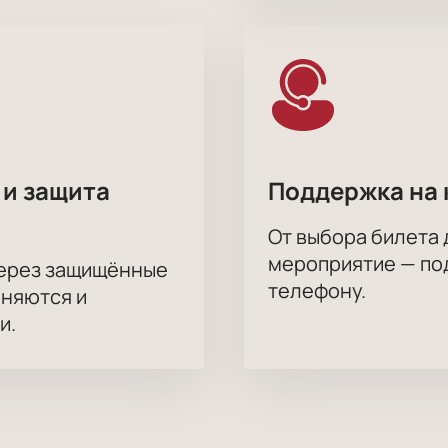
 и защита
Поддержка на 
От выбора билета 
мероприятие — под
через защищённые
телефону.
аняются и
и.